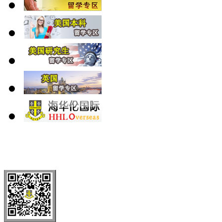
北 京
上 海
广 洲
南 京
大 连
武 汉
青 岛
全国免费电话：
400-646-8802
北京海华伦电话：
010-5869 8