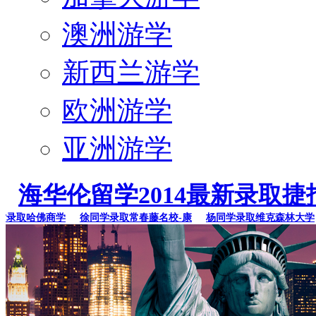
澳洲游学
新西兰游学
欧洲游学
亚洲游学
海华伦留学2014最新录取捷
取哈佛商学
徐同学录取常春藤名校-康
杨同学录取维克森林大学