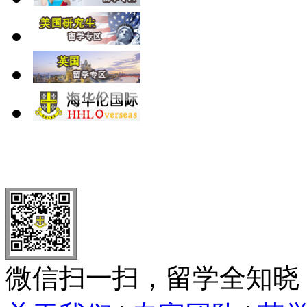
北 京
上 海
广 洲
南 京
大 连
武 汉
青 岛
全国免费电话：
400-646-8802
北京海华伦电话：
010-5869 8
微信扫一扫，留学全知晓