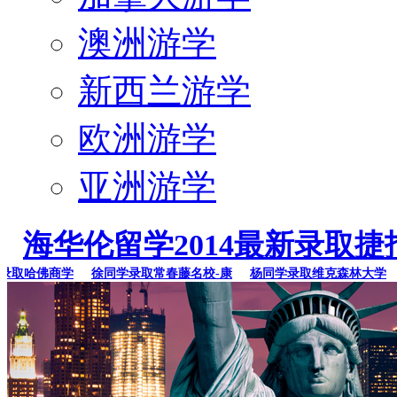
澳洲游学
新西兰游学
欧洲游学
亚洲游学
海华伦留学2014最新录取捷
哈佛商学
徐同学录取常春藤名校-康
杨同学录取维克森林大学
李