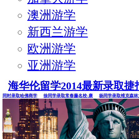
澳洲游学
新西兰游学
欧洲游学
亚洲游学
海华伦留学2014最新录取捷
时录取哈佛商学
徐同学录取常春藤名校-康
杨同学录取维克森林大学