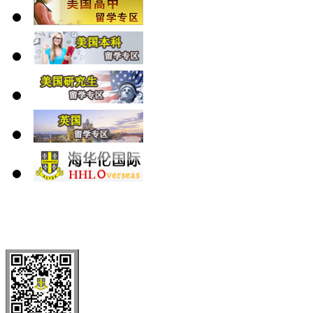
北 京
上 海
广 洲
南 京
大 连
武 汉
青 岛
全国免费电话：
400-646-8802
北京海华伦电话：
010-5869 8