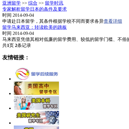
亚洲留学
>>
综合
>>
留学时讯
专家解析留学日本的条件及要求
时间 2014-09-04
申请赴日本留学，其条件根据学校不同而要求各异
查看详细
留学马来西亚：转读欧美的跳板
时间 2014-09-04
马来西亚凭借其相对低廉的留学费用、较低的留学门槛、不俗
共
1
页
2
条记录
友情链接：