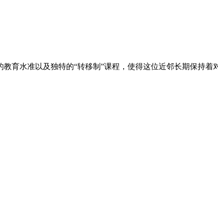
的教育水准以及独特的“转移制”课程，使得这位近邻长期保持着