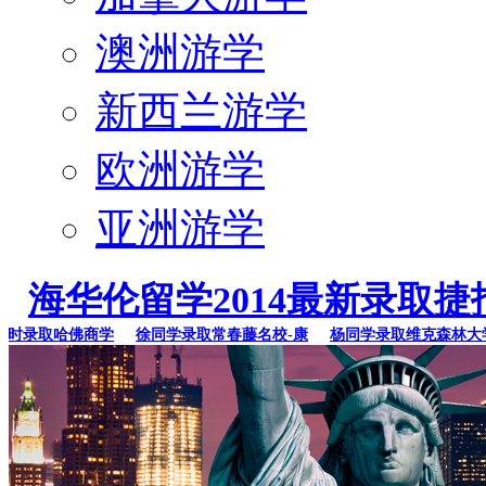
澳洲游学
新西兰游学
欧洲游学
亚洲游学
海华伦留学2014最新录取捷
录取哈佛商学
徐同学录取常春藤名校-康
杨同学录取维克森林大学