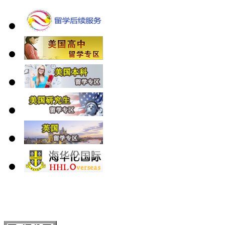
北 京
上 海
广 洲
南 京
大 连
武 汉
青 岛
全国免费电话：
400-646-8802
北京海华伦电话：
010-5869 8