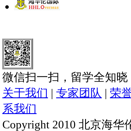
北 京
上 海
广 洲
南 京
大 连
武 汉
青 岛
全国免费电话：
400-646-8802
北京海华伦电话：
010-5869 8
微信扫一扫，留学全知晓
关于我们
|
专家团队
|
荣
系我们
Copyright 2010 