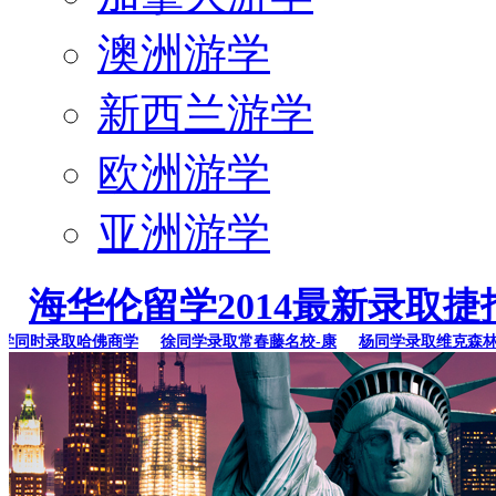
澳洲游学
新西兰游学
欧洲游学
亚洲游学
海华伦留学2014最新录取捷
同时录取哈佛商学
徐同学录取常春藤名校-康
杨同学录取维克森林大