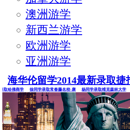
澳洲游学
新西兰游学
欧洲游学
亚洲游学
海华伦留学2014最新录取捷
取哈佛商学
徐同学录取常春藤名校-康
杨同学录取维克森林大学
李