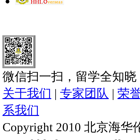
北 京
上 海
广 洲
南 京
大 连
武 汉
青 岛
全国免费电话：
400-646-8802
北京海华伦电话：
010-5869 8
微信扫一扫，留学全知晓
关于我们
|
专家团队
|
荣
系我们
Copyright 2010 