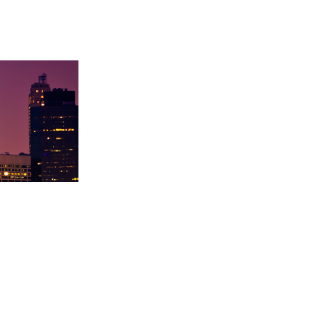
卡内基梅陇大
徐同学录取里海大学！