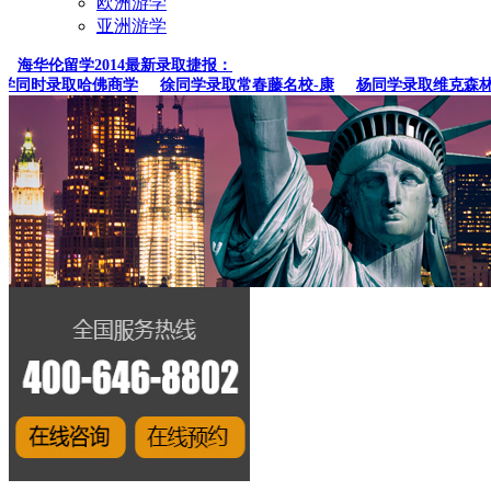
欧洲游学
亚洲游学
海华伦留学2014最新录取捷报：
同时录取哈佛商学
徐同学录取常春藤名校-康
杨同学录取维克森林大