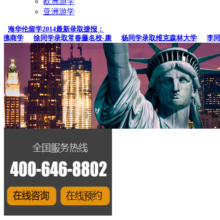
欧洲游学
亚洲游学
海华伦留学2014最新录取捷报：
商学
徐同学录取常春藤名校-康
杨同学录取维克森林大学
李同学