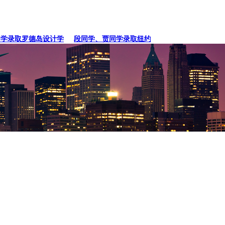
录取罗德岛设计学
段同学、贾同学录取纽约
张同学录取卡内基梅陇