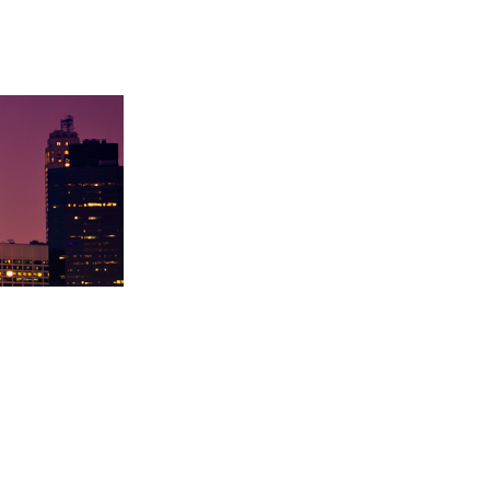
大
徐同学录取里海大学！