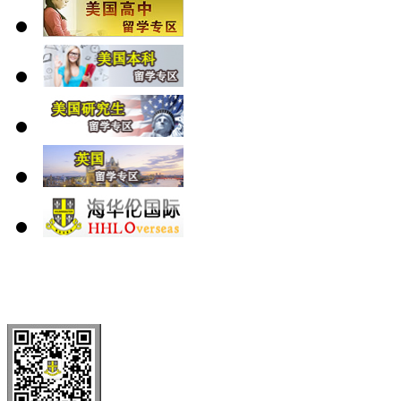
北 京
上 海
广 洲
南 京
大 连
武 汉
青 岛
全国免费电话：
400-646-8802
北京海华伦电话：
010-5869 8