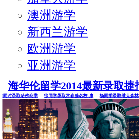
澳洲游学
新西兰游学
欧洲游学
亚洲游学
海华伦留学2014最新录取捷
时录取哈佛商学
徐同学录取常春藤名校-康
杨同学录取维克森林大