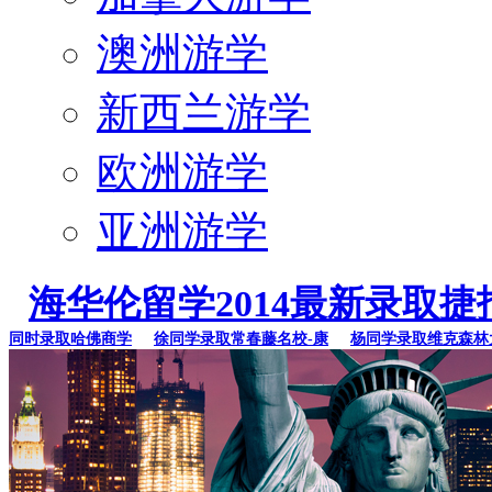
澳洲游学
新西兰游学
欧洲游学
亚洲游学
海华伦留学2014最新录取捷
时录取哈佛商学
徐同学录取常春藤名校-康
杨同学录取维克森林大学