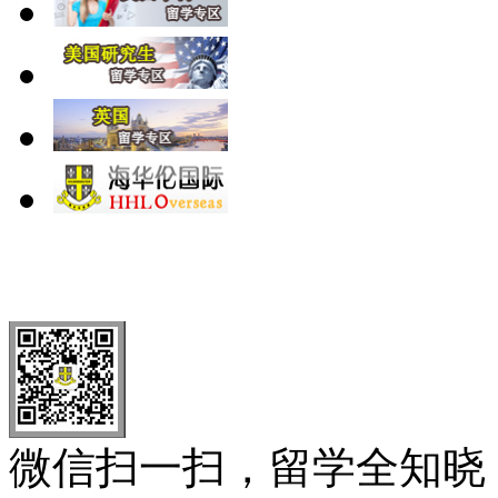
北 京
上 海
广 洲
南 京
大 连
武 汉
青 岛
全国免费电话：
400-646-8802
北京海华伦电话：
010-5869 8
微信扫一扫，留学全知晓