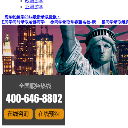
欧洲游学
亚洲游学
海华伦留学2014最新录取捷报：
同学同时录取哈佛商学
徐同学录取常春藤名校-康
杨同学录取维克森