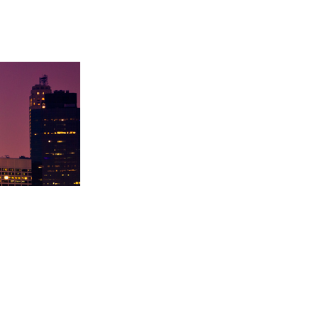
录取卡内基梅陇大
徐同学录取里海大学！