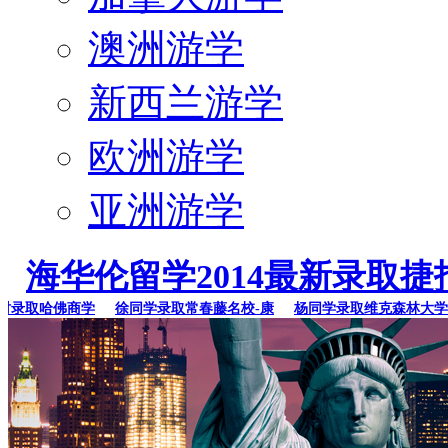
澳洲游学
新西兰游学
欧洲游学
亚洲游学
海华伦留学2014最新录取捷
录取哈佛商学
徐同学录取常春藤名校-康
杨同学录取维克森林大学