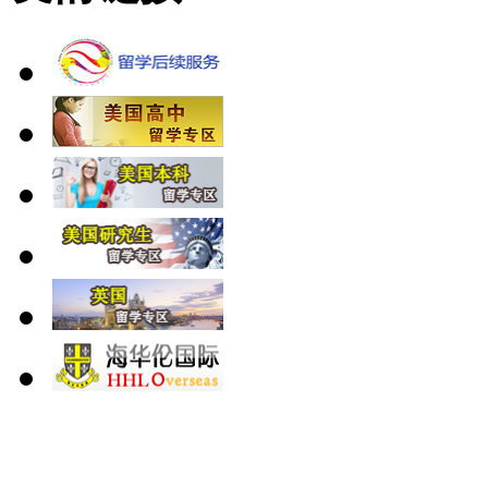
北 京
上 海
广 洲
南 京
大 连
武 汉
青 岛
全国免费电话：
400-646-8802
北京海华伦电话：
010-5869 8