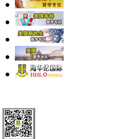
北 京
上 海
广 洲
南 京
大 连
武 汉
青 岛
全国免费电话：
400-646-8802
北京海华伦电话：
010-5869 8