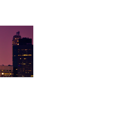
大
徐同学录取里海大学！