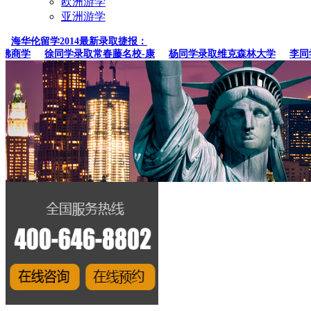
欧洲游学
亚洲游学
海华伦留学2014最新录取捷报：
商学
徐同学录取常春藤名校-康
杨同学录取维克森林大学
李同学