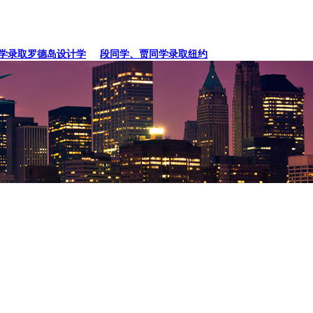
录取罗德岛设计学
段同学、贾同学录取纽约
张同学录取卡内基梅陇