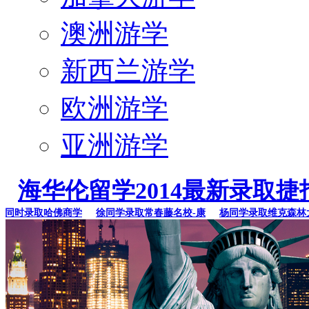
澳洲游学
新西兰游学
欧洲游学
亚洲游学
海华伦留学2014最新录取捷
时录取哈佛商学
徐同学录取常春藤名校-康
杨同学录取维克森林大学