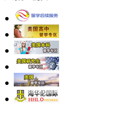
北 京
上 海
广 洲
南 京
大 连
武 汉
青 岛
全国免费电话：
400-646-8802
北京海华伦电话：
010-5869 8