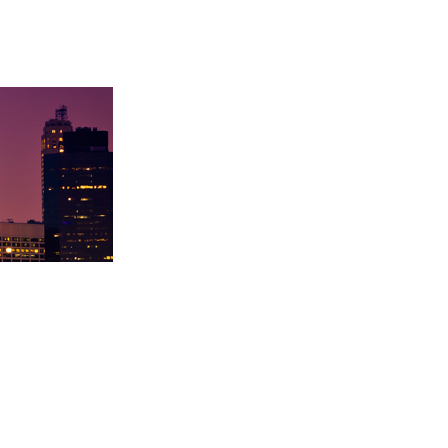
取卡内基梅陇大
徐同学录取里海大学！