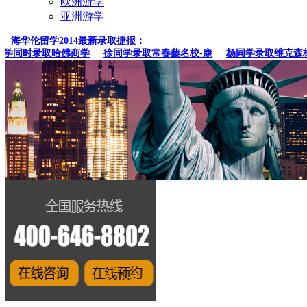
欧洲游学
亚洲游学
海华伦留学2014最新录取捷报：
同时录取哈佛商学
徐同学录取常春藤名校-康
杨同学录取维克森林