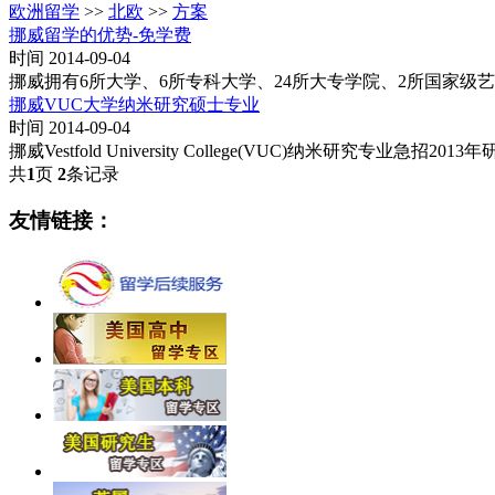
欧洲留学
>>
北欧
>>
方案
挪威留学的优势-免学费
时间 2014-09-04
挪威拥有6所大学、6所专科大学、24所大专学院、2所国家级
挪威VUC大学纳米研究硕士专业
时间 2014-09-04
挪威Vestfold University College(VUC)纳
共
1
页
2
条记录
友情链接：