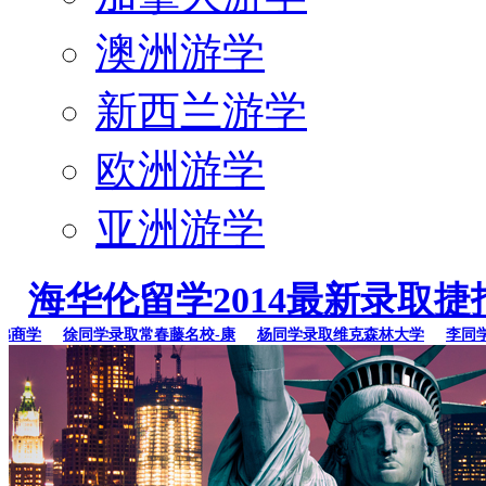
澳洲游学
新西兰游学
欧洲游学
亚洲游学
海华伦留学2014最新录取捷
学
徐同学录取常春藤名校-康
杨同学录取维克森林大学
李同学录