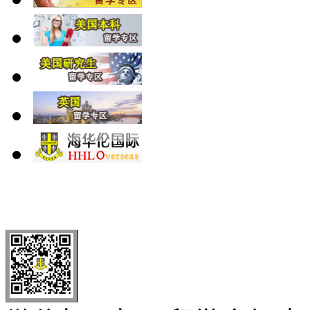
北 京
上 海
广 洲
南 京
大 连
武 汉
青 岛
全国免费电话：
400-646-8802
北京海华伦电话：
010-5869 8