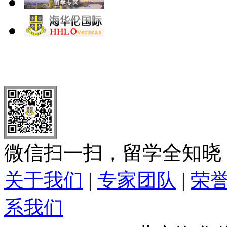
北 京
上 海
广 洲
南 京
大 连
武 汉
青 岛
全国免费电话：
400-646-8802
北京海华伦电话：
010-5869 8
微信扫一扫，留学全知晓
关于我们
|
专家团队
|
荣
系我们