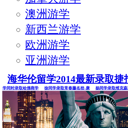
澳洲游学
新西兰游学
欧洲游学
亚洲游学
海华伦留学2014最新录取捷
同时录取哈佛商学
徐同学录取常春藤名校-康
杨同学录取维克森林