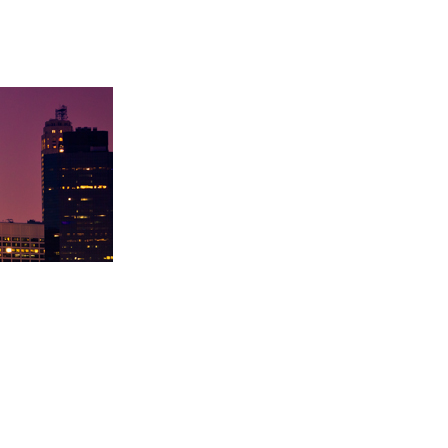
卡内基梅陇大
徐同学录取里海大学！