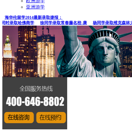
欧洲游学
亚洲游学
海华伦留学2014最新录取捷报：
时录取哈佛商学
徐同学录取常春藤名校-康
杨同学录取维克森林大学