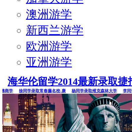
澳洲游学
新西兰游学
欧洲游学
亚洲游学
海华伦留学2014最新录取捷
商学
徐同学录取常春藤名校-康
杨同学录取维克森林大学
李同学录