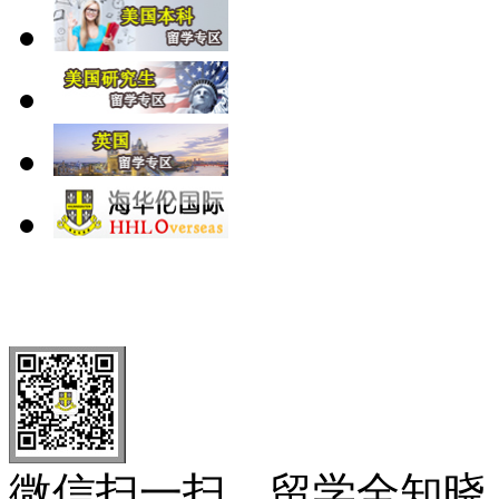
北 京
上 海
广 洲
南 京
大 连
武 汉
青 岛
全国免费电话：
400-646-8802
北京海华伦电话：
010-5869 8
微信扫一扫，留学全知晓