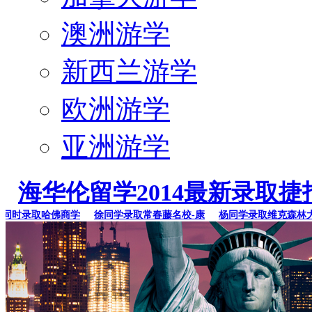
澳洲游学
新西兰游学
欧洲游学
亚洲游学
海华伦留学2014最新录取捷
时录取哈佛商学
徐同学录取常春藤名校-康
杨同学录取维克森林大学