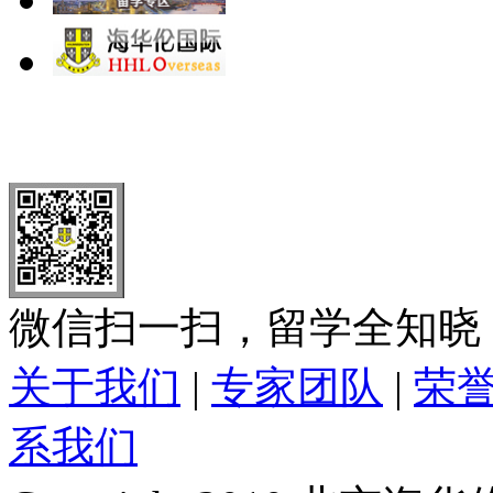
北 京
上 海
广 洲
南 京
大 连
武 汉
青 岛
全国免费电话：
400-646-8802
北京海华伦电话：
010-5869 8
微信扫一扫，留学全知晓
关于我们
|
专家团队
|
荣
系我们