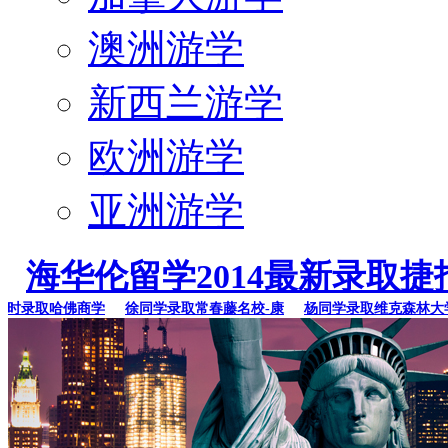
澳洲游学
新西兰游学
欧洲游学
亚洲游学
海华伦留学2014最新录取捷
录取哈佛商学
徐同学录取常春藤名校-康
杨同学录取维克森林大学