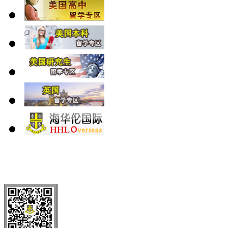
北 京
上 海
广 洲
南 京
大 连
武 汉
青 岛
全国免费电话：
400-646-8802
北京海华伦电话：
010-5869 8