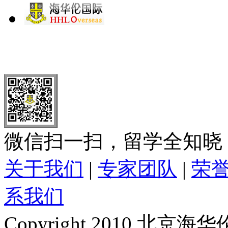
北 京
上 海
广 洲
南 京
大 连
武 汉
青 岛
全国免费电话：
400-646-8802
北京海华伦电话：
010-5869 8
微信扫一扫，留学全知晓
关于我们
|
专家团队
|
荣
系我们
Copyright 2010 