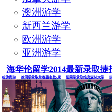
澳洲游学
新西兰游学
欧洲游学
亚洲游学
海华伦留学2014最新录取捷
佛商学
徐同学录取常春藤名校-康
杨同学录取维克森林大学
李同