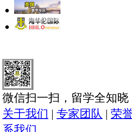
北 京
上 海
广 洲
南 京
大 连
武 汉
青 岛
全国免费电话：
400-646-8802
北京海华伦电话：
010-5869 8
微信扫一扫，留学全知晓
关于我们
|
专家团队
|
荣
系我们