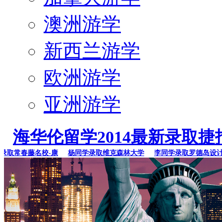
澳洲游学
新西兰游学
欧洲游学
亚洲游学
海华伦留学2014最新录取捷
常春藤名校-康
杨同学录取维克森林大学
李同学录取罗德岛设计学