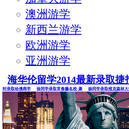
澳洲游学
新西兰游学
欧洲游学
亚洲游学
海华伦留学2014最新录取捷
录取哈佛商学
徐同学录取常春藤名校-康
杨同学录取维克森林大学