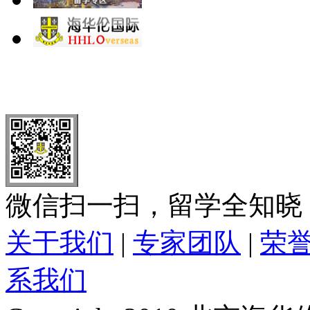
北 京
上 海
广 洲
南 京
大 连
武 汉
青 岛
全国免费电话：
400-646-8802
北京海华伦电话：
010-5869 8
微信扫一扫，留学全知晓
关于我们
|
专家团队
|
荣
系我们