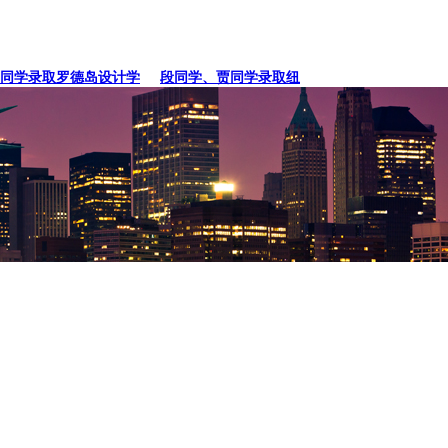
学录取罗德岛设计学
段同学、贾同学录取纽约
张同学录取卡内基梅