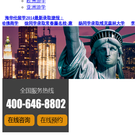
欧洲游学
亚洲游学
海华伦留学2014最新录取捷报：
佛商学
徐同学录取常春藤名校-康
杨同学录取维克森林大学
李同