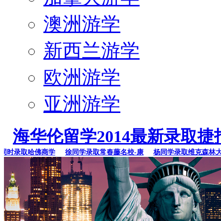
澳洲游学
新西兰游学
欧洲游学
亚洲游学
海华伦留学2014最新录取捷
时录取哈佛商学
徐同学录取常春藤名校-康
杨同学录取维克森林大学