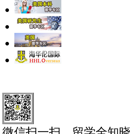
北 京
上 海
广 洲
南 京
大 连
武 汉
青 岛
全国免费电话：
400-646-8802
北京海华伦电话：
010-5869 8
微信扫一扫，留学全知晓