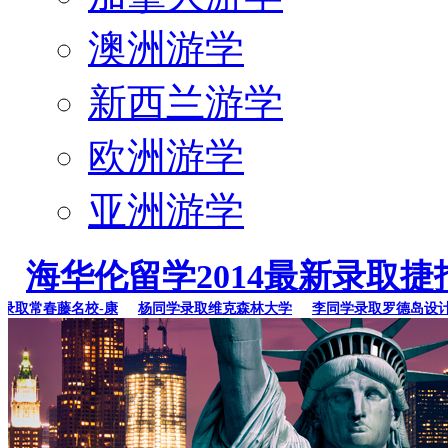
澳洲游学
新西兰游学
欧洲游学
亚洲游学
海华伦留学2014最新录取捷
常春藤名校-康
杨同学录取维克森林大学
李同学录取罗德岛设计学