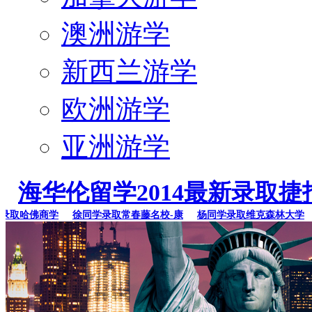
澳洲游学
新西兰游学
欧洲游学
亚洲游学
海华伦留学2014最新录取捷
取哈佛商学
徐同学录取常春藤名校-康
杨同学录取维克森林大学
李