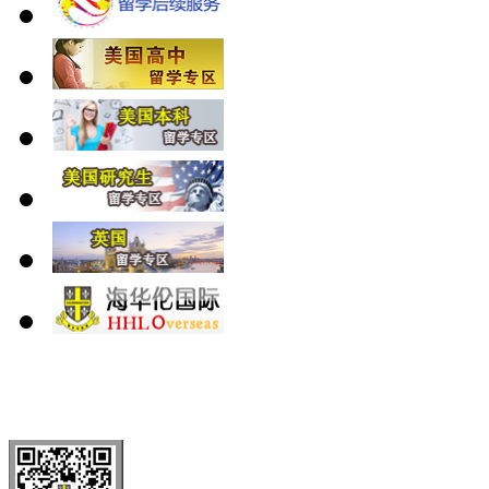
北 京
上 海
广 洲
南 京
大 连
武 汉
青 岛
全国免费电话：
400-646-8802
北京海华伦电话：
010-5869 8