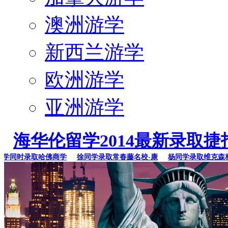
澳洲游学
新西兰游学
欧洲游学
亚洲游学
海华伦留学2014最新录取捷
同时录取哈佛商学
徐同学录取常春藤名校-康
杨同学录取维克森林大