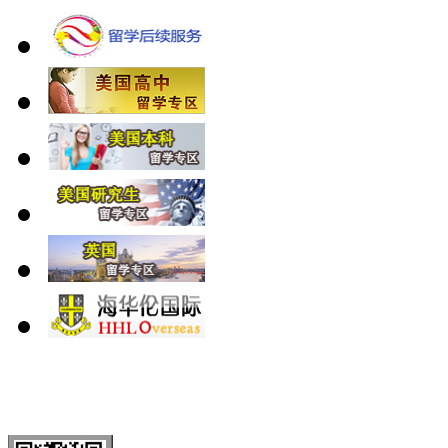
北 京
上 海
广 洲
南 京
大 连
武 汉
青 岛
全国免费电话：
400-646-8802
北京海华伦电话：
010-5869 8