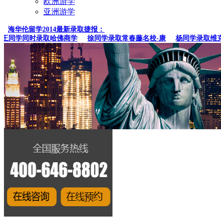
欧洲游学
亚洲游学
海华伦留学2014最新录取捷报：
同学同时录取哈佛商学
徐同学录取常春藤名校-康
杨同学录取维克森