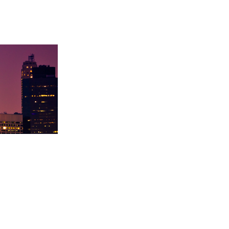
录取卡内基梅陇大
徐同学录取里海大学！