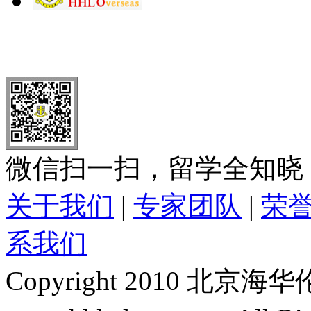
北 京
上 海
广 洲
南 京
大 连
武 汉
青 岛
全国免费电话：
400-646-8802
北京海华伦电话：
010-5869 8
微信扫一扫，留学全知晓
关于我们
|
专家团队
|
荣
系我们
Copyright 2010 