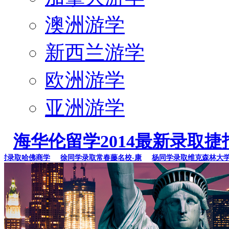
澳洲游学
新西兰游学
欧洲游学
亚洲游学
海华伦留学2014最新录取捷
录取哈佛商学
徐同学录取常春藤名校-康
杨同学录取维克森林大学