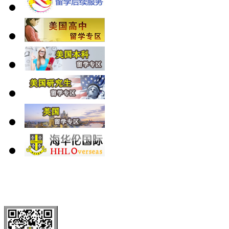
北 京
上 海
广 洲
南 京
大 连
武 汉
青 岛
全国免费电话：
400-646-8802
北京海华伦电话：
010-5869 8