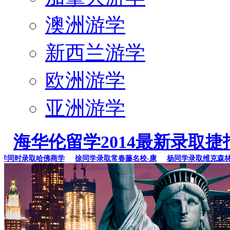
澳洲游学
新西兰游学
欧洲游学
亚洲游学
海华伦留学2014最新录取捷
同时录取哈佛商学
徐同学录取常春藤名校-康
杨同学录取维克森林大