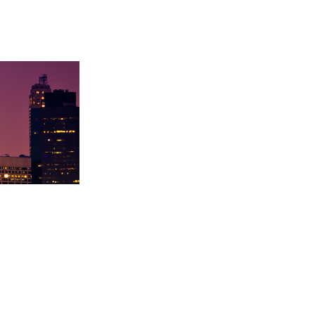
录取卡内基梅陇大
徐同学录取里海大学！