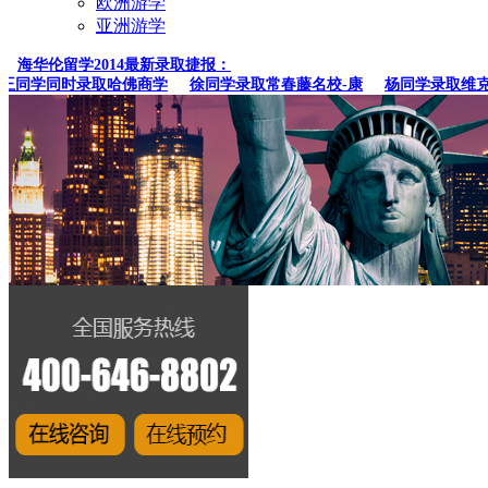
欧洲游学
亚洲游学
海华伦留学2014最新录取捷报：
同学同时录取哈佛商学
徐同学录取常春藤名校-康
杨同学录取维克森