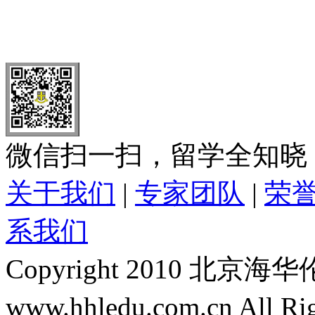
北 京
上 海
广 洲
南 京
大 连
武 汉
青 岛
全国免费电话：
400-646-8802
北京海华伦电话：
010-5869 8
微信扫一扫，留学全知晓
关于我们
|
专家团队
|
荣
系我们
Copyright 2010 
www.hhledu.com.cn All R