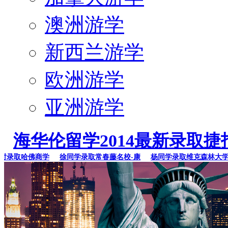
澳洲游学
新西兰游学
欧洲游学
亚洲游学
海华伦留学2014最新录取捷
录取哈佛商学
徐同学录取常春藤名校-康
杨同学录取维克森林大学