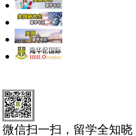
北 京
上 海
广 洲
南 京
大 连
武 汉
青 岛
全国免费电话：
400-646-8802
北京海华伦电话：
010-5869 8
微信扫一扫，留学全知晓