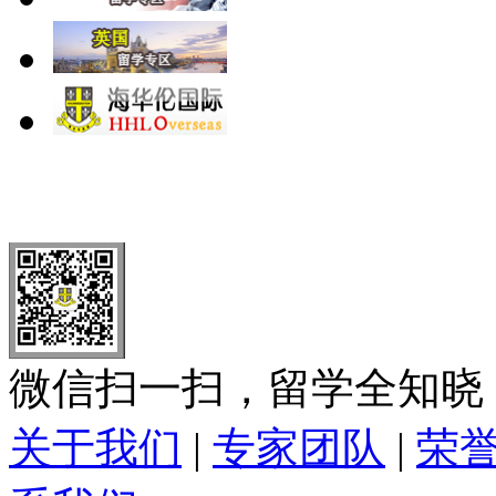
北 京
上 海
广 洲
南 京
大 连
武 汉
青 岛
全国免费电话：
400-646-8802
北京海华伦电话：
010-5869 8
微信扫一扫，留学全知晓
关于我们
|
专家团队
|
荣