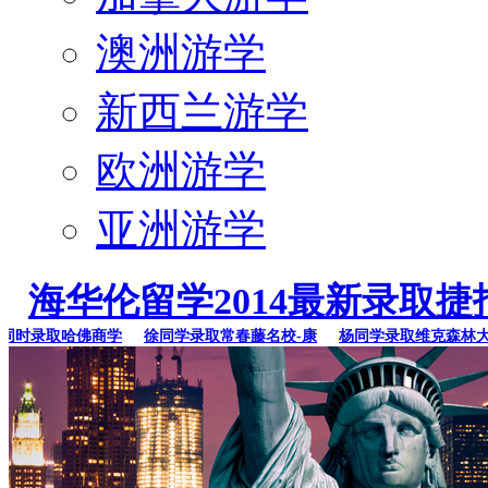
澳洲游学
新西兰游学
欧洲游学
亚洲游学
海华伦留学2014最新录取捷
时录取哈佛商学
徐同学录取常春藤名校-康
杨同学录取维克森林大学