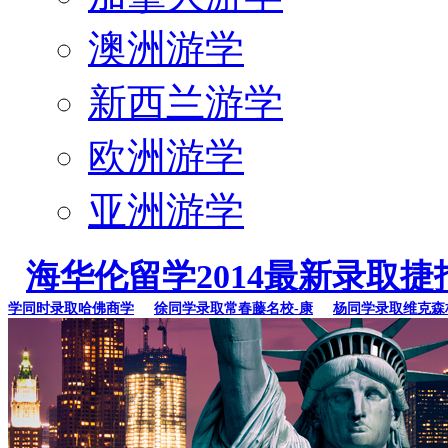
澳洲游学
新西兰游学
欧洲游学
亚洲游学
海华伦留学2014最新录取捷
同时录取哈佛商学
徐同学录取常春藤名校-康
杨同学录取维克森林大