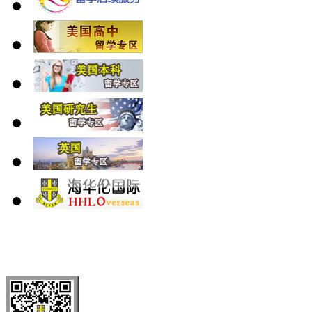
北 京
上 海
广 洲
南 京
大 连
武 汉
青 岛
全国免费电话：
400-646-8802
北京海华伦电话：
010-5869 8