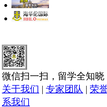
北 京
上 海
广 洲
南 京
大 连
武 汉
青 岛
全国免费电话：
400-646-8802
北京海华伦电话：
010-5869 8
微信扫一扫，留学全知晓
关于我们
|
专家团队
|
荣
系我们