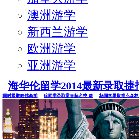
澳洲游学
新西兰游学
欧洲游学
亚洲游学
海华伦留学2014最新录取捷
时录取哈佛商学
徐同学录取常春藤名校-康
杨同学录取维克森林大